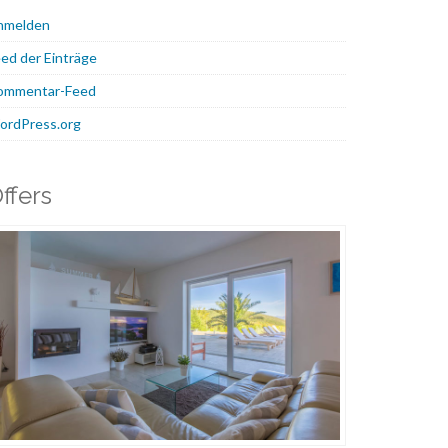
nmelden
ed der Einträge
ommentar-Feed
ordPress.org
ffers