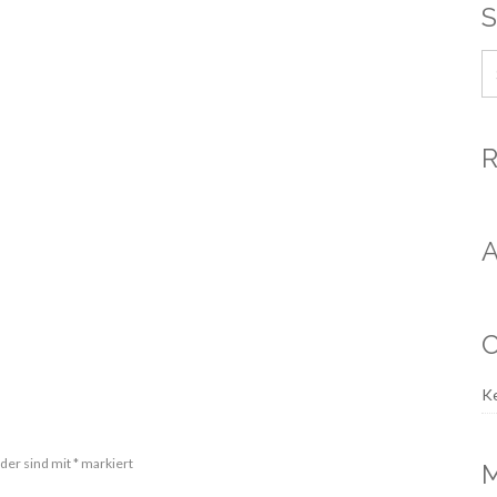
S
R
A
C
Ke
lder sind mit
*
markiert
M