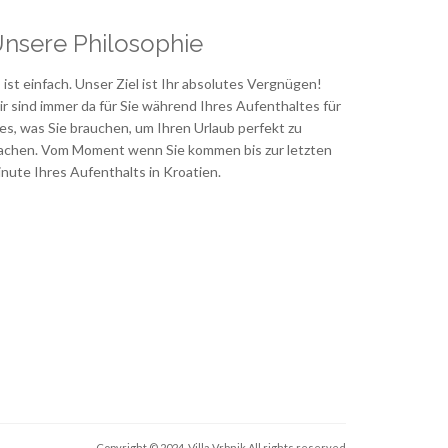
nsere Philosophie
 ist einfach. Unser Ziel ist Ihr absolutes Vergnügen!
r sind immer da für Sie während Ihres Aufenthaltes für
les, was Sie brauchen, um Ihren Urlaub perfekt zu
chen. Vom Moment wenn Sie kommen bis zur letzten
nute Ihres Aufenthalts in Kroatien.
Copyright © 2024. Villa Vrbnik
All rights reserved