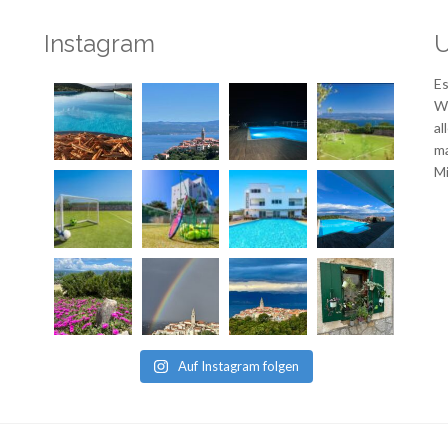
Instagram
U
Es
Wi
al
ma
Mi
Auf Instagram folgen