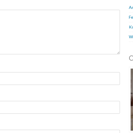
A
Fe
K
W
O