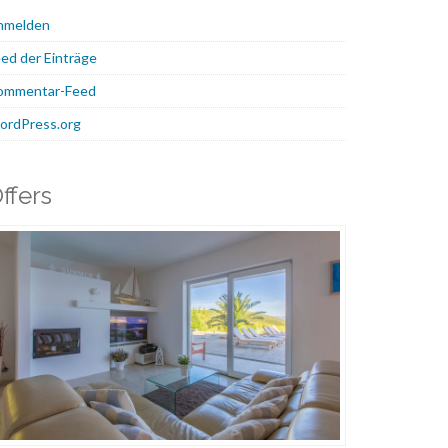
nmelden
ed der Einträge
ommentar-Feed
ordPress.org
ffers