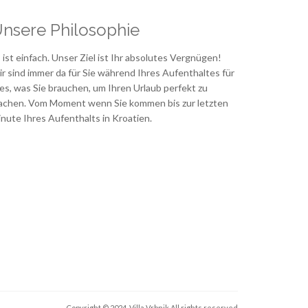
nsere Philosophie
 ist einfach. Unser Ziel ist Ihr absolutes Vergnügen!
r sind immer da für Sie während Ihres Aufenthaltes für
les, was Sie brauchen, um Ihren Urlaub perfekt zu
chen. Vom Moment wenn Sie kommen bis zur letzten
nute Ihres Aufenthalts in Kroatien.
Copyright © 2024. Villa Vrbnik
All rights reserved