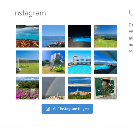
Instagram
U
Es
Wi
al
ma
Mi
Auf Instagram folgen