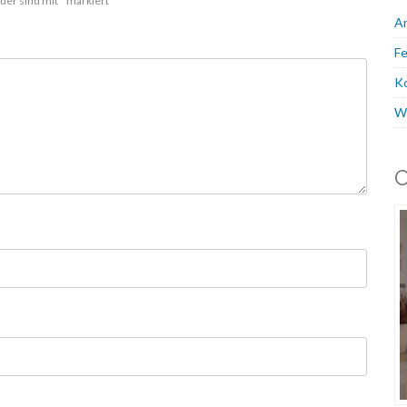
lder sind mit
*
markiert
A
Fe
K
W
O